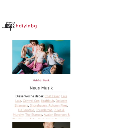
hdiylnbg