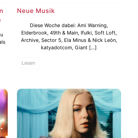
en
Neue Musik
e
Diese Woche dabei: Ami Warning,
Elderbrook, 49th & Main, Ifulki, Soft Loft,
zu
Archive, Sector 5, Ela Minus & Nick Leòn,
als
katyadotcom, Giant […]
Lesen