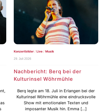
Konzertbilder
/
Live
/
Musik
29. Juli 2026
Nachbericht: Berq bei der
Kulturinsel Wöhrmühle
nt,
Berq legte am 18. Juli in Erlangen bei der
Kulturinsel Wöhrmühle eine eindrucksvolle
ias
Show mit emotionalen Texten und
s
imposanter Musik hin. Emma […]