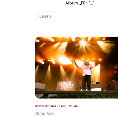
Album „Für […]
Lesen
Konzertbilder
/
Live
/
Musik
25. Juli 2026