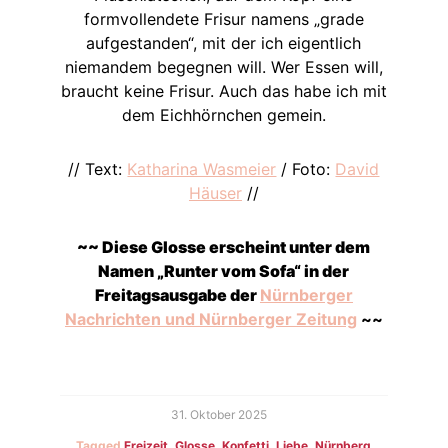
formvollendete Frisur namens „grade
aufgestanden“, mit der ich eigentlich
niemandem begegnen will. Wer Essen will,
braucht keine Frisur. Auch das habe ich mit
dem Eichhörnchen gemein.
// Text:
Katharina Wasmeier
/ Foto:
David
Häuser
//
~~ Diese Glosse erscheint unter dem
Namen „Runter vom Sofa“ in der
Freitagsausgabe der
Nürnberger
Nachrichten und Nürnberger Zeitung
~~
31. Oktober 2025
Tagged
Freizeit
,
Glosse
,
Konfetti
,
Liebe
,
Nürnberg