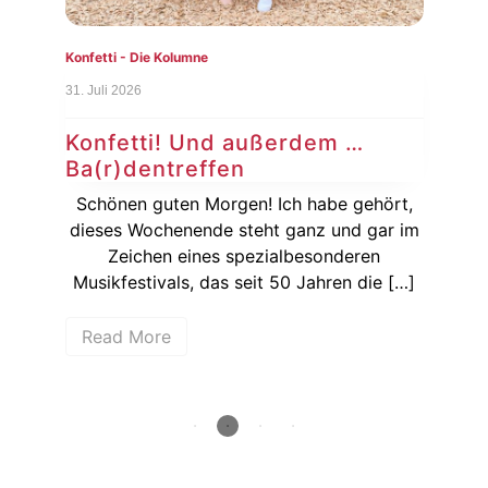
Konfetti - Die Kolumne
Konf
31. Juli 2026
24. J
Konfetti! Und außerdem …
Ko
Ba(r)dentreffen
Si
ie
Schönen guten Morgen! Ich habe gehört,
Ka
dieses Wochenende steht ganz und gar im
wenn
Zeichen eines spezialbesonderen
hen
Musikfestivals, das seit 50 Jahren die […]
Bun
Read More
R