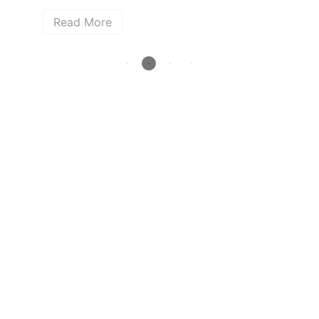
Read More
How deep is your love