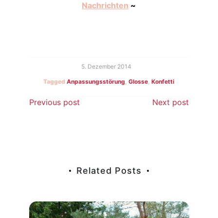
Nachrichten
~
5. Dezember 2014
Tagged
Anpassungsstörung
,
Glosse
,
Konfetti
Beitragsnavigation
Previous post
Next post
Related Posts