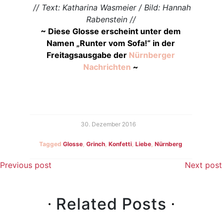
// Text: Katharina Wasmeier / Bild: Hannah
Rabenstein //
~ Diese Glosse erscheint unter dem
Namen „Runter vom Sofa!“ in der
Freitagsausgabe der
Nürnberger
Nachrichten
~
30. Dezember 2016
Tagged
Glosse
,
Grinch
,
Konfetti
,
Liebe
,
Nürnberg
Beitragsnavigation
Previous post
Next post
Related Posts