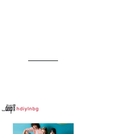
hdiylnbg