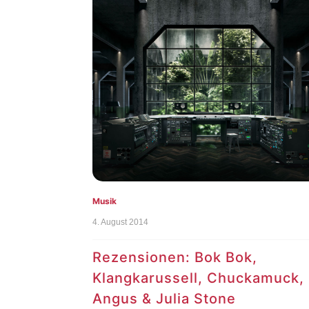
Musik
4. August 2014
Rezensionen: Bok Bok,
Klangkarussell, Chuckamuck,
Angus & Julia Stone