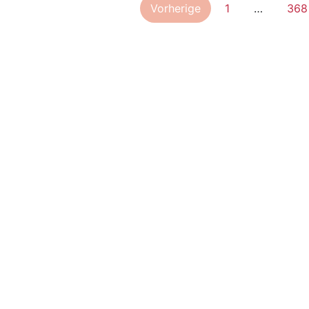
Vorherige
1
…
368