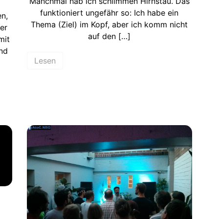
Manchmal hab ich schlimmen Hirnstau. Das
funktioniert ungefähr so: Ich habe ein
n,
Thema (Ziel) im Kopf, aber ich komm nicht
ier
auf den […]
mit
nd
Lesen