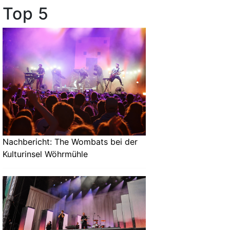
Top 5
Nachbericht: The Wombats bei der
Kulturinsel Wöhrmühle