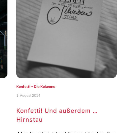
Konfetti - Die Kolumne
1. August 2014
Konfetti! Und außerdem …
Hirnstau