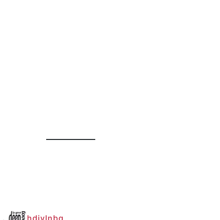
hdiylnbg