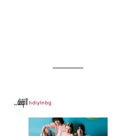
hdiylnbg