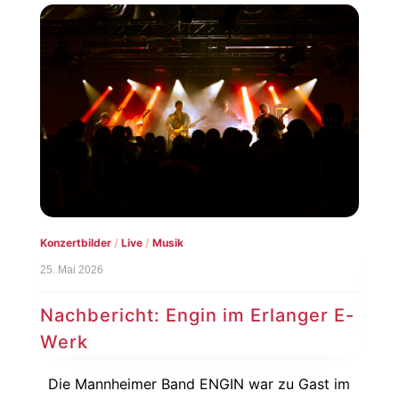
Konzertbilder
/
Live
/
Musik
25. Mai 2026
Nachbericht: Engin im Erlanger E-
Werk
Die Mannheimer Band ENGIN war zu Gast im