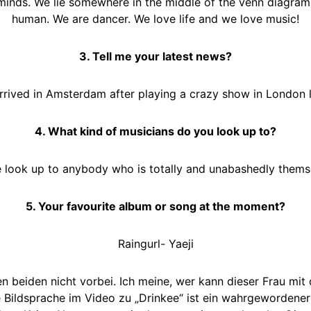
minds. We lie somewhere in the middle of the venn diagra
human. We are dancer. We love life and we love music!
3. Tell me your latest news?
rrived in Amsterdam after playing a crazy show in London l
4. What kind of musicians do you look up to?
 look up to anybody who is totally and unabashedly themse
5. Your favourite album or song at the moment?
Raingurl- Yaeji
 beiden nicht vorbei. Ich meine, wer kann dieser Frau mi
e Bildsprache im Video zu „Drinkee“ ist ein wahrgewordener