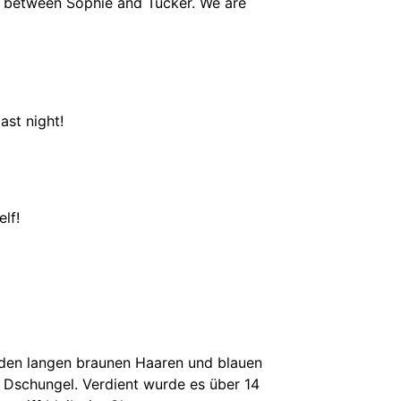
m between Sophie and Tucker. We are
ast night!
lf!
t den langen braunen Haaren und blauen
 Dschungel. Verdient wurde es über 14