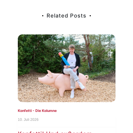
Related Posts
Konfetti - Die Kolumne
Konf
10. Juli 2026
3. Ju