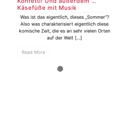
Konfetti! Und außerdem …
Ko
Käsefüße mit Musik
Au
sich
Was ist das eigentlich, dieses „Sommer“?
ßer
Also was charakterisiert eigentlich diese
[…]
komische Zeit, die es an sehr vielen Orten
Auf
auf der Welt […]
Read More
R
How deep is your love