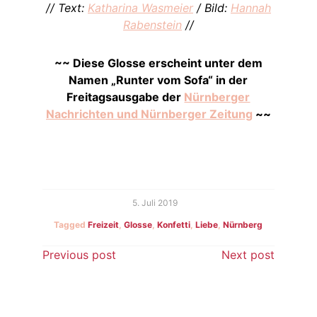
// Text:
Katharina Wasmeier
/ Bild:
Hannah
Rabenstein
//
~~ Diese Glosse erscheint unter dem
Namen „Runter vom Sofa“ in der
Freitagsausgabe der
Nürnberger
Nachrichten und Nürnberger Zeitung
~~
5. Juli 2019
Tagged
Freizeit
,
Glosse
,
Konfetti
,
Liebe
,
Nürnberg
Beitragsnavigation
Previous post
Next post