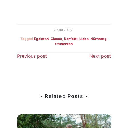
7. Mai 2016
Tagged
Egoisten
,
Glosse
,
Konfetti
,
Liebe
,
Nürnberg
,
Studenten
Beitragsnavigation
Previous post
Next post
Related Posts