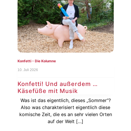
Konfetti - Die Kolumne
Konf
10. Juli 2026
3. Ju
Konfetti! Und außerdem …
Ko
Käsefüße mit Musik
Au
sich
Was ist das eigentlich, dieses „Sommer“?
ßer
Also was charakterisiert eigentlich diese
[…]
komische Zeit, die es an sehr vielen Orten
Auf
auf der Welt […]