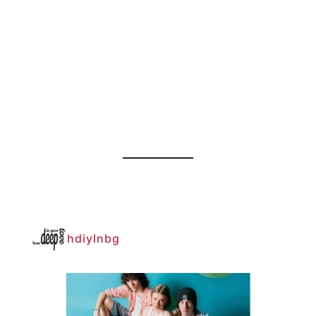
hdiylnbg