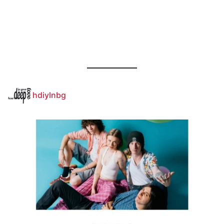
hdiylnbg