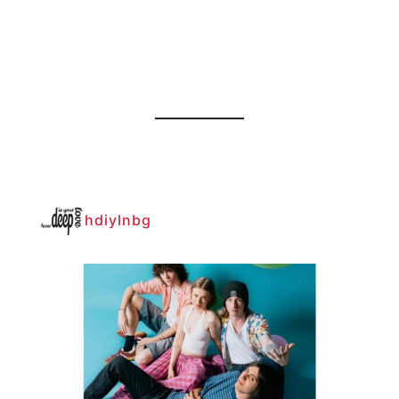
hdiylnbg