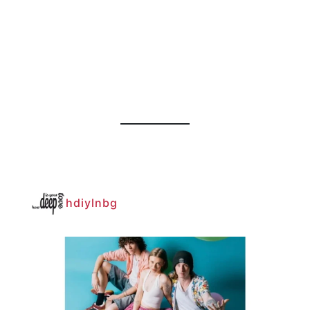
hdiylnbg