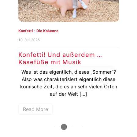
Konfetti - Die Kolumne
Konf
10. Juli 2026
3. Ju
Konfetti! Und außerdem …
Ko
Käsefüße mit Musik
Au
sich
Was ist das eigentlich, dieses „Sommer“?
ßer
Also was charakterisiert eigentlich diese
[…]
komische Zeit, die es an sehr vielen Orten
Auf
auf der Welt […]
Read More
R