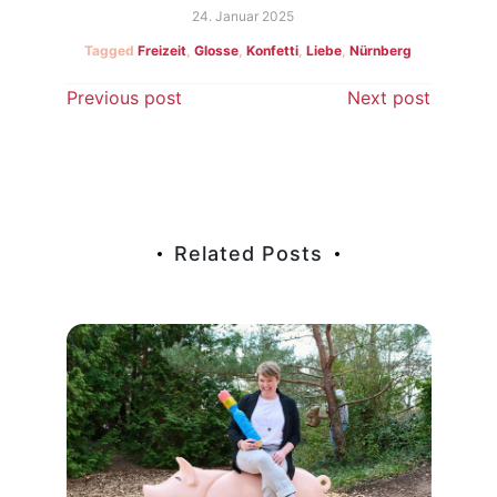
24. Januar 2025
Tagged
Freizeit
,
Glosse
,
Konfetti
,
Liebe
,
Nürnberg
Beitragsnavigation
Previous post
Next post
Related Posts