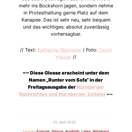
mehr ins Bockshorn jagen, sondern nehme
in Protesthaltung gerne Platz auf dem
Kanapee. Das ist sehr neu, sehr bequem
und das wichtiges: absolut zuverlässig
vorhersagbar.
// Text:
Katharina Wasmeier
/ Foto:
David
Häuser
//
~~ Diese Glosse erscheint unter dem
Namen „Runter vom Sofa“ in der
Freitagsausgabe der
Nürnberger
Nachrichten und Nürnberger Zeitung
~~
25. April 2025
Tagged
Freizeit
,
Glosse
,
Konfetti
,
Liebe
,
Nürnberg