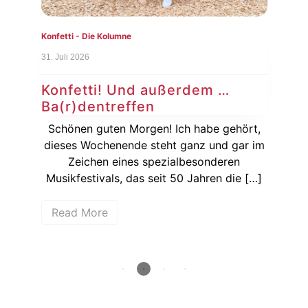
Konfetti - Die Kolumne
Konf
31. Juli 2026
24. J
Konfetti! Und außerdem …
Ko
Ba(r)dentreffen
Si
ie
Schönen guten Morgen! Ich habe gehört,
Ka
dieses Wochenende steht ganz und gar im
wenn
Zeichen eines spezialbesonderen
hen
Musikfestivals, das seit 50 Jahren die […]
Bun
Read More
R