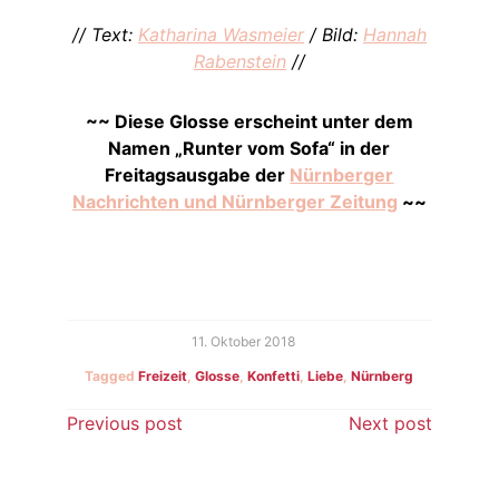
// Text:
Katharina Wasmeier
/ Bild:
Hannah
Rabenstein
//
~~ Diese Glosse erscheint unter dem
Namen „Runter vom Sofa“ in der
Freitagsausgabe der
Nürnberger
Nachrichten und Nürnberger Zeitung
~~
11. Oktober 2018
Tagged
Freizeit
,
Glosse
,
Konfetti
,
Liebe
,
Nürnberg
Beitragsnavigation
Previous post
Next post