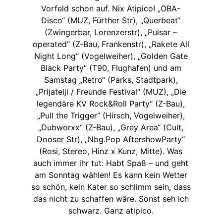
Vorfeld schon auf. Nix Atipico! „OBA-
Disco“ (MUZ, Fürther Str), „Querbeat“
(Zwingerbar, Lorenzerstr), „Pulsar –
operated“ (Z-Bau, Frankenstr), „Rakete All
Night Long“ (Vogelweiher), „Golden Gate
Black Party“ (T90, Flughafen) und am
Samstag „Retro“ (Parks, Stadtpark),
„Prijatelji / Freunde Festival“ (MUZ), „Die
legendäre KV Rock&Roll Party“ (Z-Bau),
„Pull the Trigger“ (Hirsch, Vogelweiher),
„Dubworxx“ (Z-Bau), „Grey Area“ (Cult,
Dooser Str), „Nbg.Pop AftershowParty“
(Rosi, Stereo, Hinz x Kunz, Mitte). Was
auch immer ihr tut: Habt Spaß – und geht
am Sonntag wählen! Es kann kein Wetter
so schön, kein Kater so schlimm sein, dass
das nicht zu schaffen wäre. Sonst seh ich
schwarz. Ganz atipico.