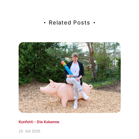
Related Posts
Konfetti - Die Kolumne
Konf
10. Juli 2026
3. Ju