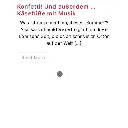
Konfetti! Und außerdem …
Ko
Käsefüße mit Musik
Au
sich
Was ist das eigentlich, dieses „Sommer“?
ßer
Also was charakterisiert eigentlich diese
[…]
komische Zeit, die es an sehr vielen Orten
Auf
auf der Welt […]
Read More
R
How deep is your love