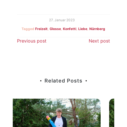
27. Januar 2023
Tagged
Freizeit
,
Glosse
,
Konfetti
,
Liebe
,
Nürnberg
Beitragsnavigation
Previous post
Next post
Related Posts