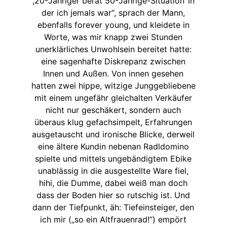
,20-Jähriger berät 50-Jährige-Situation‘ in
der ich jemals war“, sprach der Mann,
ebenfalls forever young, und kleidete in
Worte, was mir knapp zwei Stunden
unerklärliches Unwohlsein bereitet hatte:
eine sagenhafte Diskrepanz zwischen
Innen und Außen. Von innen gesehen
hatten zwei hippe, witzige Junggebliebene
mit einem ungefähr gleichalten Verkäufer
nicht nur geschäkert, sondern auch
überaus klug gefachsimpelt, Erfahrungen
ausgetauscht und ironische Blicke, derweil
eine ältere Kundin nebenan Radldomino
spielte und mittels ungebändigtem Ebike
unablässig in die ausgestellte Ware fiel,
hihi, die Dumme, dabei weiß man doch
dass der Boden hier so rutschig ist. Und
dann der Tiefpunkt, äh: Tiefeinsteiger, den
ich mir („so ein Altfrauenrad!“) empört