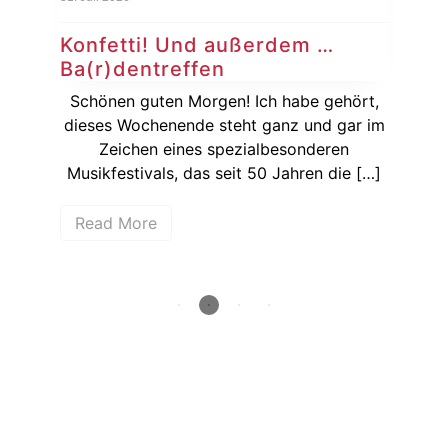
Konfetti! Und außerdem …
Ko
Ba(r)dentreffen
Si
ie
Schönen guten Morgen! Ich habe gehört,
Ka
dieses Wochenende steht ganz und gar im
wenn
Zeichen eines spezialbesonderen
hen
Musikfestivals, das seit 50 Jahren die […]
Bun
Read More
R
How deep is your love