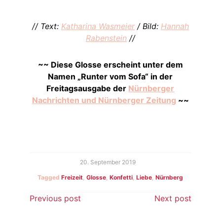
// Text:
Katharina Wasmeier
/ Bild:
Hannah
Rabenstein
//
~~ Diese Glosse erscheint unter dem
Namen „Runter vom Sofa“ in der
Freitagsausgabe der
Nürnberger
Nachrichten und Nürnberger Zeitung
~~
20. September 2019
Tagged
Freizeit
,
Glosse
,
Konfetti
,
Liebe
,
Nürnberg
Beitragsnavigation
Previous post
Next post