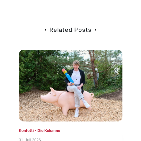
Related Posts
Konfetti - Die Kolumne
Konf
31. Juli 2026
24. J