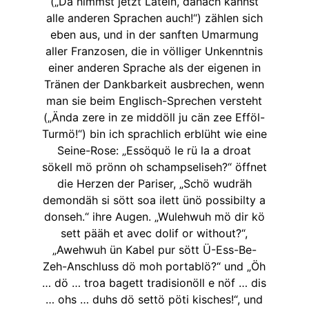
(„Da nimmst jetzt Latein, danach kannst
alle anderen Sprachen auch!“) zählen sich
eben aus, und in der sanften Umarmung
aller Franzosen, die in völliger Unkenntnis
einer anderen Sprache als der eigenen in
Tränen der Dankbarkeit ausbrechen, wenn
man sie beim Englisch-Sprechen versteht
(„Ända zere in ze middöll ju cän zee Efföl-
Turmö!“) bin ich sprachlich erblüht wie eine
Seine-Rose: „Essöquö le rü la a droat
sökell mö prönn oh schampseliseh?“ öffnet
die Herzen der Pariser, „Schö wudräh
demondäh si sött soa ilett ünö possibilty a
donseh.“ ihre Augen. „Wulehwuh mö dir kö
sett pääh et avec dolif or without?“,
„Awehwuh ün Kabel pur sött Ü-Ess-Be-
Zeh-Anschluss dö moh portablö?“ und „Öh
… dö … troa bagett tradisionöll e nöf … dis
… ohs … duhs dö settö pöti kisches!“, und