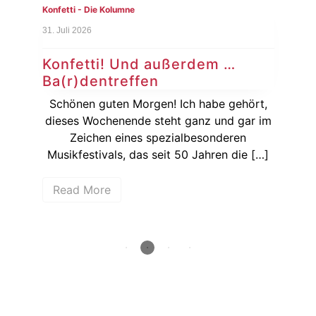
Konfetti - Die Kolumne
Konf
31. Juli 2026
24. J
Konfetti! Und außerdem …
Ko
Ba(r)dentreffen
Si
ie
Schönen guten Morgen! Ich habe gehört,
Ka
dieses Wochenende steht ganz und gar im
wenn
Zeichen eines spezialbesonderen
hen
Musikfestivals, das seit 50 Jahren die […]
Bun
Read More
R