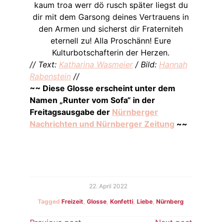
kaum troa werr dö rusch später liegst du
dir mit dem Garsong deines Vertrauens in
den Armen und sicherst dir Fraterniteh
eternell zu! Alla Proschänn! Eure
Kulturbotschafterin der Herzen.
// Text:
Katharina Wasmeier
/ Bild:
Hannah
Rabenstein
//
~~ Diese Glosse erscheint unter dem
Namen „Runter vom Sofa“ in der
Freitagsausgabe der
Nürnberger
Nachrichten und Nürnberger Zeitung
~~
22. April 2022
Tagged
Freizeit
,
Glosse
,
Konfetti
,
Liebe
,
Nürnberg