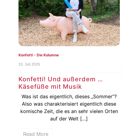
Konfetti - Die Kolumne
Konf
10. Juli 2026
3. Ju
Konfetti! Und außerdem …
Ko
Käsefüße mit Musik
Au
sich
Was ist das eigentlich, dieses „Sommer“?
ßer
Also was charakterisiert eigentlich diese
[…]
komische Zeit, die es an sehr vielen Orten
Auf
auf der Welt […]
Read More
R