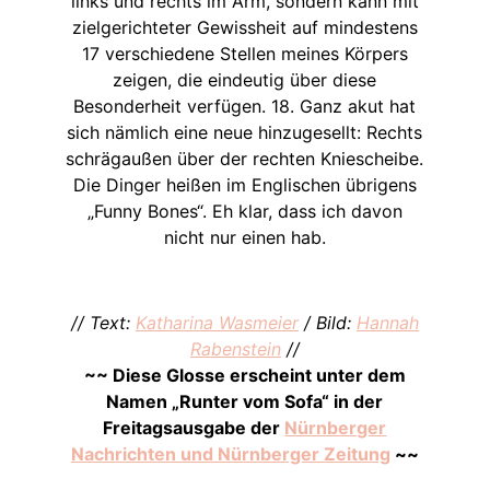
links und rechts im Arm, sondern kann mit
zielgerichteter Gewissheit auf mindestens
17 verschiedene Stellen meines Körpers
zeigen, die eindeutig über diese
Besonderheit verfügen. 18. Ganz akut hat
sich nämlich eine neue hinzugesellt: Rechts
schrägaußen über der rechten Kniescheibe.
Die Dinger heißen im Englischen übrigens
„Funny Bones“. Eh klar, dass ich davon
nicht nur einen hab.
// Text:
Katharina Wasmeier
/ Bild:
Hannah
Rabenstein
//
~~ Diese Glosse erscheint unter dem
Namen „Runter vom Sofa“ in der
Freitagsausgabe der
Nürnberger
Nachrichten und Nürnberger Zeitung
~~