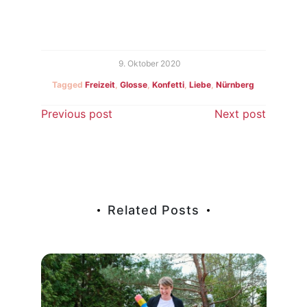
9. Oktober 2020
Tagged
Freizeit
,
Glosse
,
Konfetti
,
Liebe
,
Nürnberg
Beitragsnavigation
Previous post
Next post
Related Posts