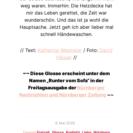
weg waren. Immerhin: Die Heizdecke hat
mir das Leben gerettet, die Zeit war
wunderschön. Und das ist ja wohl die
Hauptsache. Jetzt geh ich aber lieber mal
schnell Händewaschen.
// Text:
Katharina Wasmeier
/ Foto:
David
Häuser
//
~~ Diese Glosse erscheint unter dem
Namen „Runter vom Sofa“ in der
Freitagsausgabe der
Nürnberger
Nachrichten und Nürnberger Zeitung
~~
8. Mai 2026
Tagged
Freizeit
,
Glosse
,
Konfetti
,
Liebe
,
Nürnberg