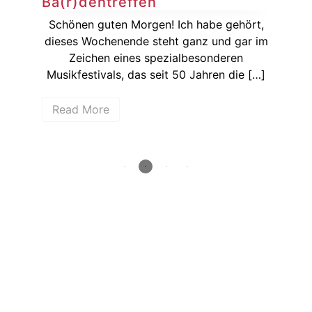
Ba(r)dentreffen
Si
ie
Schönen guten Morgen! Ich habe gehört,
Ka
dieses Wochenende steht ganz und gar im
wenn
Zeichen eines spezialbesonderen
hen
Musikfestivals, das seit 50 Jahren die […]
Bun
Read More
R
How deep is your love