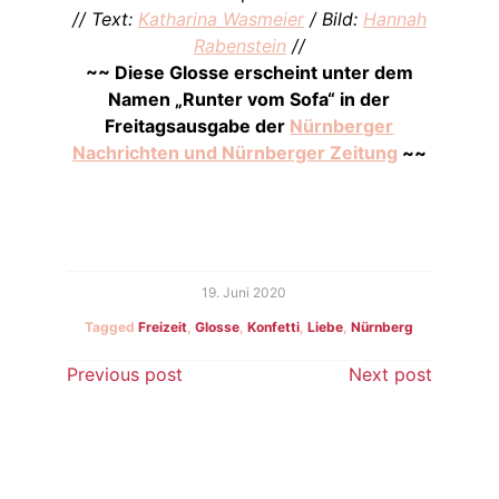
// Text:
Katharina Wasmeier
/ Bild:
Hannah
Rabenstein
//
~~ Diese Glosse erscheint unter dem
Namen „Runter vom Sofa“ in der
Freitagsausgabe der
Nürnberger
Nachrichten und Nürnberger Zeitung
~~
19. Juni 2020
Tagged
Freizeit
,
Glosse
,
Konfetti
,
Liebe
,
Nürnberg
Beitragsnavigation
Previous post
Next post