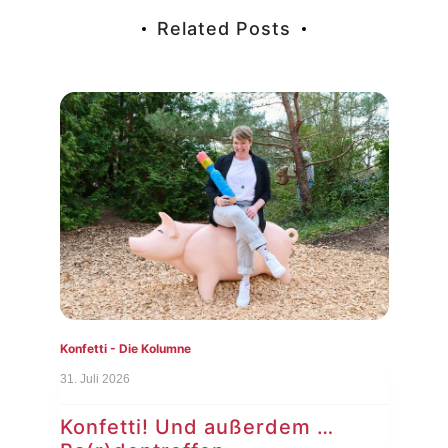
Related Posts
Konfetti - Die Kolumne
Konf
31. Juli 2026
24. J
Konfetti! Und außerdem …
Ko