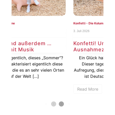
Konfetti - Die Kolumne
Konf
3. Juli 2026
26. J
Konfetti! Und außerdem …
Ko
Ausnahmezustand
Ge
r“?
Ein Glück haben wir das überstanden!
Jem
ese
Dieser tagelange Stress, die ganze
au
rten
Aufregung, diese Unsicherheit … Aber jetzt
je
ist Deutschland aus der WM […]
Read More
R