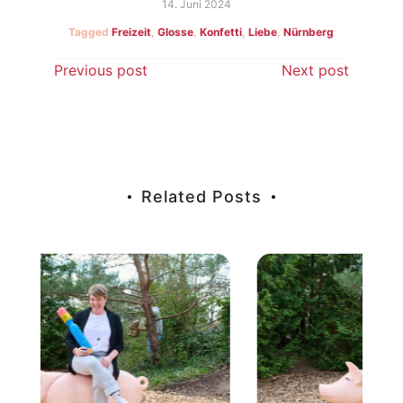
14. Juni 2024
Tagged
Freizeit
,
Glosse
,
Konfetti
,
Liebe
,
Nürnberg
Beitragsnavigation
Previous post
Next post
Related Posts