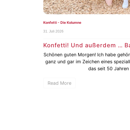
onfetti - Die Kolumne
1. Juli 2026
Konfetti! Und außerdem … Ba(r)dentreffen
chönen guten Morgen! Ich habe gehört, dieses Wochenend
ganz und gar im Zeichen eines spezialbesonderen Musikfest
das seit 50 Jahren die […]
Read More