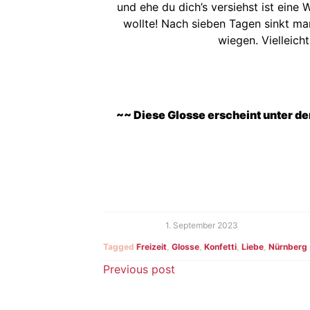
und ehe du dich’s versiehst ist eine
wollte! Nach sieben Tagen sinkt man
wiegen. Vielleich
~~ Diese Glosse erscheint unter d
1. September 2023
Tagged
Freizeit
,
Glosse
,
Konfetti
,
Liebe
,
Nürnberg
Beitragsnavigatio
Previous post