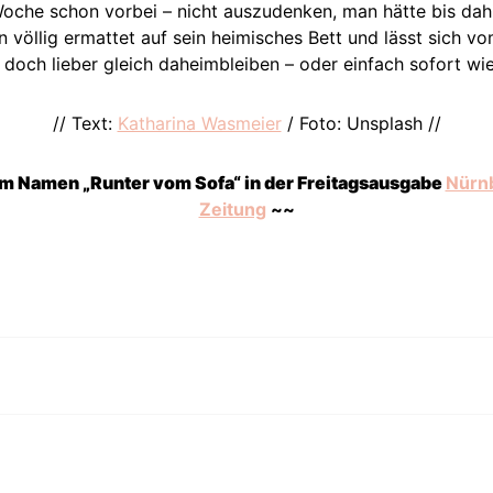
 Woche schon vorbei – nicht auszudenken, man hätte bis dahi
 völlig ermattet auf sein heimisches Bett und lässt sich vo
t doch lieber gleich daheimbleiben – oder einfach sofort wi
// Text:
Katharina Wasmeier
/ Foto: Unsplash //
em Namen „Runter vom Sofa“ in der Freitagsausgabe
Nürn
Zeitung
~~
n