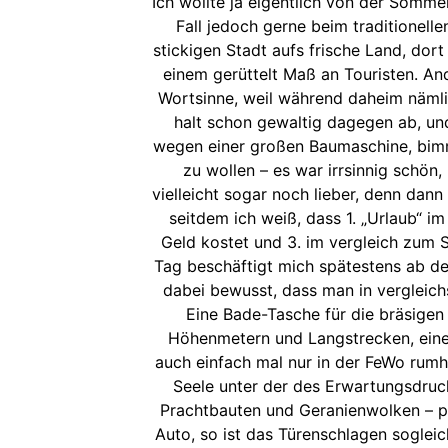
Ich wollte ja eigentlich von der Sommer
Fall jedoch gerne beim traditionell
stickigen Stadt aufs frische Land, d
einem gerüttelt Maß an Touristen. A
Wortsinne, weil während daheim nämlic
halt schon gewaltig dagegen ab, un
wegen einer großen Baumaschine, bimme
zu wollen – es war irrsinnig schön
vielleicht sogar noch lieber, denn dan
seitdem ich weiß, dass 1. „Urlaub“ i
Geld kostet und 3. im vergleich zum S
Tag beschäftigt mich spätestens ab de
dabei bewusst, dass man in vergleichs
Eine Bade-Tasche für die bräsige
Höhenmetern und Langstrecken, eine 
auch einfach mal nur in der FeWo rumh
Seele unter der des Erwartungsdruc
Prachtbauten und Geranienwolken – pe
Auto, so ist das Türenschlagen sogleic