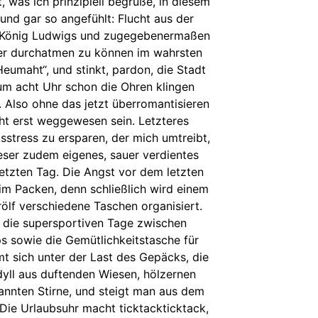
, was ich prinzipiell begrüße, in diesem
und gar so angefühlt: Flucht aus der
en König Ludwigs und zugegebenermaßen
der durchatmen zu können im wahrsten
eumaht“, und stinkt, pardon, die Stadt
um acht Uhr schon die Ohren klingen
 Also ohne das jetzt überromantisieren
cht erst weggewesen sein. Letzteres
sstress zu ersparen, der mich umtreibt,
ieser zudem eigenes, sauer verdientes
letzten Tag. Die Angst vor dem letzten
im Packen, denn schließlich wird einem
rölf verschiedene Taschen organisiert.
 die supersportiven Tage zwischen
s sowie die Gemütlichkeitstasche für
t sich unter der Last des Gepäcks, die
yll aus duftenden Wiesen, hölzernen
annten Stirne, und steigt man aus dem
 Die Urlaubsuhr macht ticktackticktack,