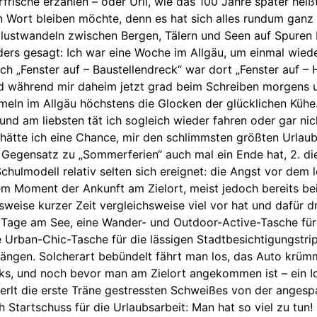
frische erzählen – oder Urli, wie das 100 Jahre später heißt
en Wort bleiben möchte, denn es hat sich alles rundum ganz 
ort lustwandeln zwischen Bergen, Tälern und Seen auf Spur
nders gesagt: Ich war eine Woche im Allgäu, um einmal wie
h „Fenster auf – Baustellendreck“ war dort „Fenster auf – H
d während mir daheim jetzt grad beim Schreiben morgens 
ln im Allgäu höchstens die Glocken der glücklichen Kühe.
, und am liebsten tät ich sogleich wieder fahren oder gar ni
n hätte ich eine Chance, mir den schlimmsten größten Urlaub
m Gegensatz zu „Sommerferien“ auch mal ein Ende hat, 2. d
chulmodell relativ selten sich ereignet: die Angst vor dem 
m Moment der Ankunft am Zielort, meist jedoch bereits be
weise kurzer Zeit vergleichsweise viel vor hat und dafür d
n Tage am See, eine Wander- und Outdoor-Active-Tasche für
Urban-Chic-Tasche für die lässigen Stadtbesichtigungstrip
ängen. Solcherart bebündelt fährt man los, das Auto krümm
ks, und noch bevor man am Zielort angekommen ist – ein Id
rlt die erste Träne gestressten Schweißes von der angesp
h Startschuss für die Urlaubsarbeit: Man hat so viel zu tun!