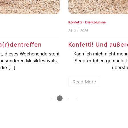
Konfetti - Die Kolumne
24. Juli 2026
Konfetti! Und außerdem … Siesta
e steht
Kann ich mich nicht mehr so gut erinnern: Ob i
ivals,
Seepferdchen gemacht habe. Wie ich die Bun
überstanden habe. Wie […]
Read More