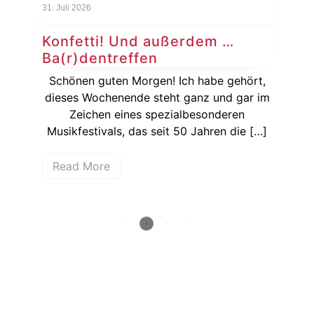
31. Juli 2026
24. J
Konfetti! Und außerdem …
Ko
Ba(r)dentreffen
Si
ie
Schönen guten Morgen! Ich habe gehört,
Ka
dieses Wochenende steht ganz und gar im
wenn
Zeichen eines spezialbesonderen
hen
Musikfestivals, das seit 50 Jahren die […]
Bun
Read More
R
How deep is your love