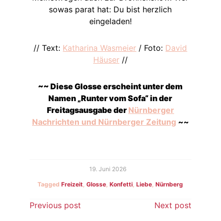
sowas parat hat: Du bist herzlich
eingeladen!
// Text:
Katharina Wasmeier
/ Foto:
David
Häuser
//
~~ Diese Glosse erscheint unter dem
Namen „Runter vom Sofa“ in der
Freitagsausgabe der
Nürnberger
Nachrichten und Nürnberger Zeitung
~~
19. Juni 2026
Tagged
Freizeit
,
Glosse
,
Konfetti
,
Liebe
,
Nürnberg
Beitragsnavigation
Previous post
Next post