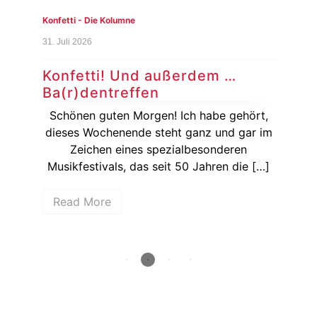
Konfetti - Die Kolumne
Konf
31. Juli 2026
24. J
Konfetti! Und außerdem …
Ko
Ba(r)dentreffen
Si
ie
Schönen guten Morgen! Ich habe gehört,
Ka
dieses Wochenende steht ganz und gar im
wenn
Zeichen eines spezialbesonderen
hen
Musikfestivals, das seit 50 Jahren die […]
Bun
Read More
R