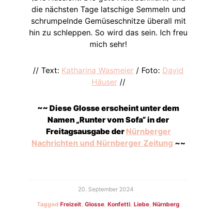
die nächsten Tage latschige Semmeln und
schrumpelnde Gemüseschnitze überall mit
hin zu schleppen. So wird das sein. Ich freu
mich sehr!
// Text:
Katharina Wasmeier
/ Foto:
David
Häuser
//
~~ Diese Glosse erscheint unter dem
Namen „Runter vom Sofa“ in der
Freitagsausgabe der
Nürnberger
Nachrichten und Nürnberger Zeitung
~~
20. September 2024
Tagged
Freizeit
,
Glosse
,
Konfetti
,
Liebe
,
Nürnberg