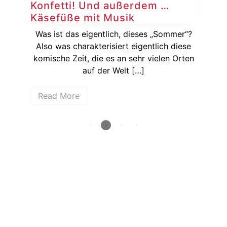
Konfetti! Und außerdem …
Ko
Käsefüße mit Musik
Au
sich
Was ist das eigentlich, dieses „Sommer“?
ßer
Also was charakterisiert eigentlich diese
[…]
komische Zeit, die es an sehr vielen Orten
Auf
auf der Welt […]
Read More
R
How deep is your love