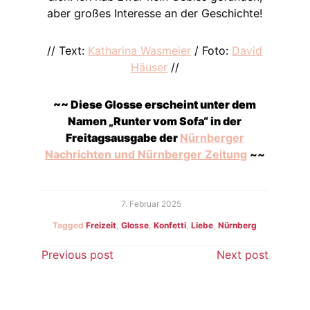
aber großes Interesse an der Geschichte!
// Text:
Katharina Wasmeier
/ Foto:
David
Häuser
//
~~ Diese Glosse erscheint unter dem
Namen „Runter vom Sofa“ in der
Freitagsausgabe der
Nürnberger
Nachrichten und Nürnberger Zeitung
~~
7. Februar 2025
Tagged
Freizeit
,
Glosse
,
Konfetti
,
Liebe
,
Nürnberg
Beitragsnavigation
Previous post
Next post