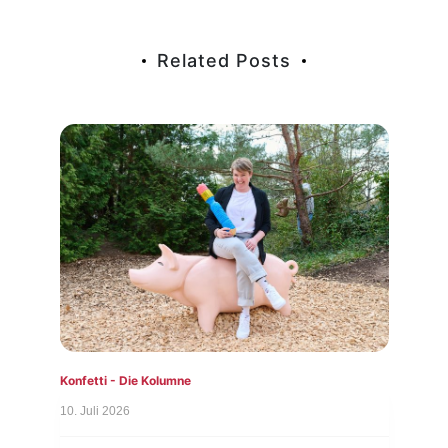
Related Posts
Konfetti - Die Kolumne
Konf
10. Juli 2026
3. Ju