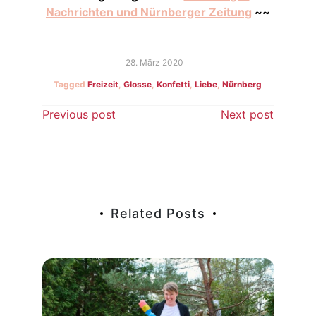
Nachrichten und Nürnberger Zeitung
~~
28. März 2020
Tagged
Freizeit
,
Glosse
,
Konfetti
,
Liebe
,
Nürnberg
Beitragsnavigation
Previous post
Next post
Related Posts