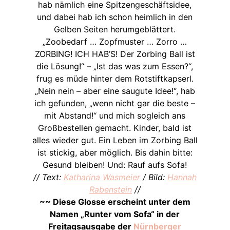
hab nämlich eine Spitzengeschäftsidee,
und dabei hab ich schon heimlich in den
Gelben Seiten herumgeblättert.
„Zoobedarf … Zopfmuster … Zorro …
ZORBING! ICH HAB’S! Der Zorbing Ball ist
die Lösung!“ – „Ist das was zum Essen?“,
frug es müde hinter dem Rotstiftkapserl.
„Nein nein – aber eine saugute Idee!“, hab
ich gefunden, „wenn nicht gar die beste –
mit Abstand!“ und mich sogleich ans
Großbestellen gemacht. Kinder, bald ist
alles wieder gut. Ein Leben im Zorbing Ball
ist stickig, aber möglich. Bis dahin bitte:
Gesund bleiben! Und: Rauf aufs Sofa!
// Text:
Katharina Wasmeier
/ Bild:
Hannah
Rabenstein
//
~~ Diese Glosse erscheint unter dem
Namen „Runter vom Sofa“ in der
Freitagsausgabe der
Nürnberger