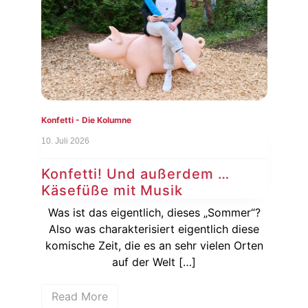
Konfetti - Die Kolumne
Konf
10. Juli 2026
3. Ju
Konfetti! Und außerdem …
Ko
Käsefüße mit Musik
Au
sich
Was ist das eigentlich, dieses „Sommer“?
ßer
Also was charakterisiert eigentlich diese
[…]
komische Zeit, die es an sehr vielen Orten
Auf
auf der Welt […]
Read More
R