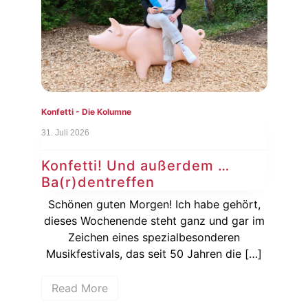
Konfetti - Die Kolumne
Konf
31. Juli 2026
24. J
Konfetti! Und außerdem …
Ko
Ba(r)dentreffen
Si
ie
Schönen guten Morgen! Ich habe gehört,
Ka
dieses Wochenende steht ganz und gar im
wenn
Zeichen eines spezialbesonderen
hen
Musikfestivals, das seit 50 Jahren die […]
Bun
Read More
R