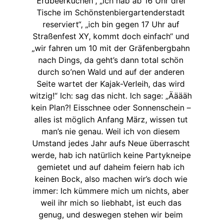
Erdbeerkuchen“, „ich hab ab 16 Uhr drei
Tische im Schönstenbiergartenderstadt
reserviert“, „ich bin gegen 17 Uhr auf
Straßenfest XY, kommt doch einfach“ und
„wir fahren um 10 mit der Gräfenbergbahn
nach Dings, da geht’s dann total schön
durch so’nen Wald und auf der anderen
Seite wartet der Kajak-Verleih, das wird
witzig!“ Ich: sag das nicht. Ich sage: „Ääääh
kein Plan?! Eisschnee oder Sonnenschein –
alles ist möglich Anfang März, wissen tut
man’s nie genau. Weil ich von diesem
Umstand jedes Jahr aufs Neue überrascht
werde, hab ich natürlich keine Partykneipe
gemietet und auf daheim feiern hab ich
keinen Bock, also machen wir’s doch wie
immer: Ich kümmere mich um nichts, aber
weil ihr mich so liebhabt, ist euch das
genug, und deswegen stehen wir beim