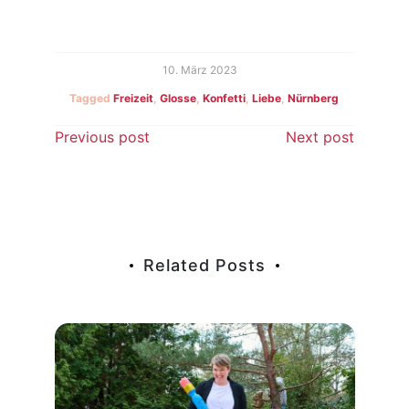
10. März 2023
Tagged
Freizeit
,
Glosse
,
Konfetti
,
Liebe
,
Nürnberg
Beitragsnavigation
Previous post
Next post
Related Posts