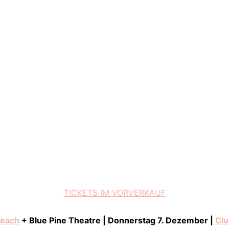
TICKETS IM VORVERKAUF
Beach
+ Blue Pine Theatre | Donnerstag 7. Dezember |
Clu