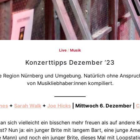
Live
/
Musik
Konzerttipps Dezember ’23
 Region Nürnberg und Umgebung. Natürlich ohne Anspruch 
von Musikliebhaber:innen kompiliert.
nes
+
Sarah Walk
+
Joe Hicks
| Mittwoch 6. Dezember |
C
an sich vielleicht ein bisschen mehr freuen als auf andere 
st? Nun ja: ein junger Brite mit langem Bart, eine junge Am
Mann) und noch ein junger Brite, dieses Mal mit Loopstation 