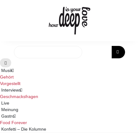
Skip
to
content
Musik
Gehört
Vorgestellt
Interviews
Geschmacksfragen
Live
Meinung
Gastro
Food Forever
Konfetti – Die Kolumne