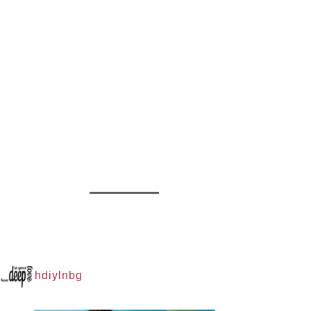
hdiylnbg