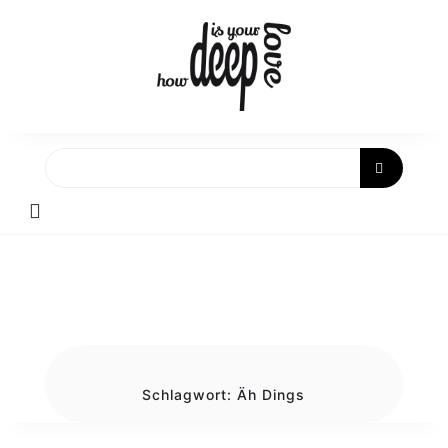
Skip
to
content
Schlagwort:
Äh Dings