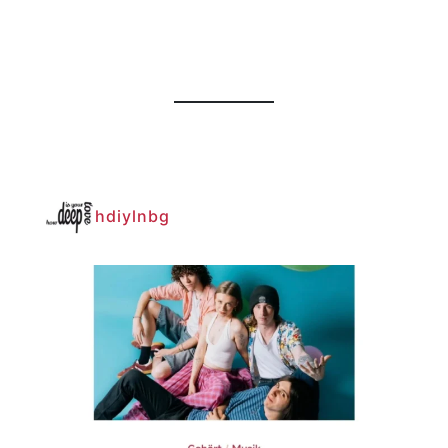
hdiylnbg