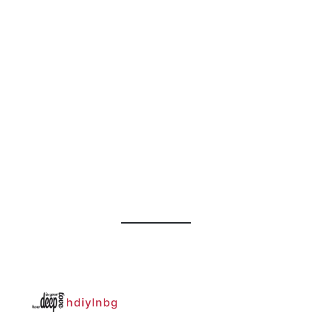
hdiylnbg