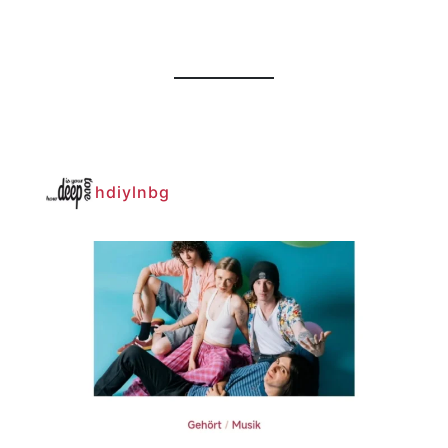
hdiylnbg