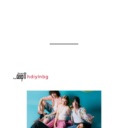
hdiylnbg