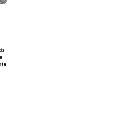
ds
ie
rte