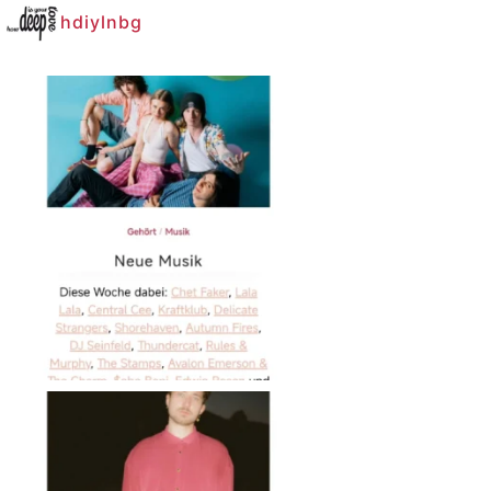
hdiylnbg