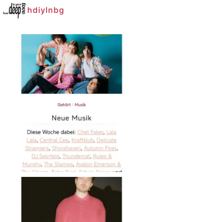
hdiylnbg