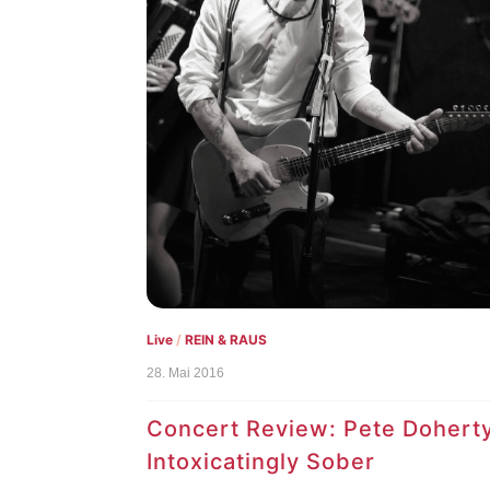
Live
/
REIN & RAUS
28. Mai 2016
Concert Review: Pete Doherty
Intoxicatingly Sober