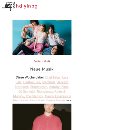
hdiylnbg