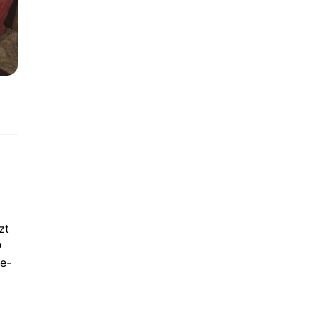
zt
Ò
ie-