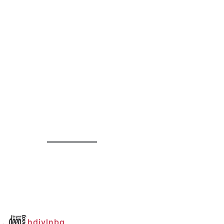
hdiylnbg