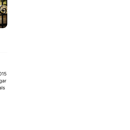
015
gar
als