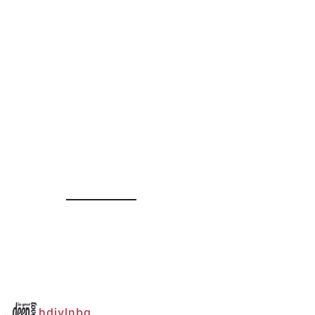
hdiylnbg