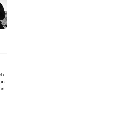
ch
on
nn