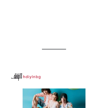
hdiylnbg