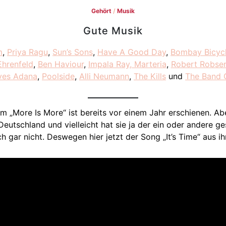
Gehört
/
Musik
Gute Musik
m
,
Priya Ragu
,
Sun’s Sons
,
Have A Good Day
,
Bombay Bicyc
Ehrenfeld
,
Ben Haviour
,
Impala Ray
, Marteria
,
Robert Robse
ves Adana
,
Poolside
,
Alli Neumann
,
The Kills
und
The Band 
bum „More Is More“ ist bereits vor einem Jahr erschienen. A
Deutschland und vielleicht hat sie ja der ein oder andere ges
h gar nicht. Deswegen hier jetzt der Song „It’s Time“ aus i