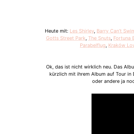
Heute mit:
Les Shirley
,
Barry Can’t Swi
Gotts Street Park
,
The Snuts
,
Fortuna 
Parabelflug
,
Kraków Lo
Ok, das ist nicht wirklich neu. Das Al
kürzlich mit ihrem Album auf Tour in 
oder andere ja noc