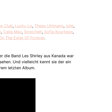
le Club
,
Lucky Lo
,
Thees Uhlmann
,
jolle
,
n
,
Celia May
,
Streichelt
,
Sofia Kourtesis
,
On The Edge Of Forever
.
ber die Band Les Shirley aus Kanada war
ehen. Und vielleicht kennt sie der ein
hrem letzten Album.