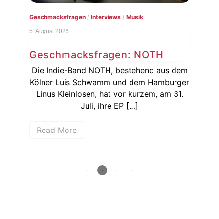
Geschmacksfragen
/
Interviews
/
Musik
Konz
5. August 2026
3. Au
Geschmacksfragen: NOTH
Na
Ku
Die Indie-Band NOTH, bestehend aus dem
a zu
Kölner Luis Schwamm und dem Hamburger
Hur
Linus Kleinlosen, hat vor kurzem, am 31.
bei
bei
Juli, ihre EP […]
Read More
R