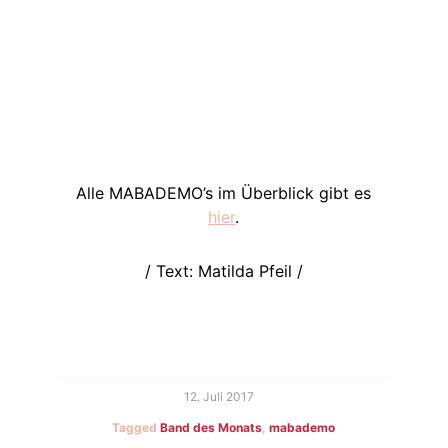
Alle MABADEMO’s im Überblick gibt es
hier
.
/ Text: Matilda Pfeil /
12. Juli 2017
Tagged
Band des Monats
,
mabademo