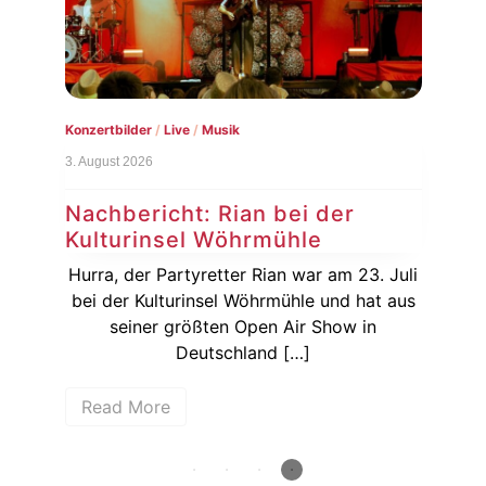
7. Au
Ne
Co
Konzertbilder
/
Live
/
Musik
3. August 2026
Nachbericht: Rian bei der
R
Kulturinsel Wöhrmühle
dem
rger
Hurra, der Partyretter Rian war am 23. Juli
31.
bei der Kulturinsel Wöhrmühle und hat aus
seiner größten Open Air Show in
Deutschland […]
Read More