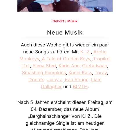
Gehört
/
Musik
Neue Musik
Auch diese Woche gibts wieder ein paar
neue Songs zu hören. Mit
K.I.Z.
,
Arctic
Monkeys
,
A Tale of Golden Keys
,
Tropikel
Ltd.
,
Elena Steri
,
Karin Ann
,
Greta Isaac
,
Smashing Pumpkins
,
Konni Kass
,
Toray
,
Donots
,
Juicy J
,
Eau Rouge
,
Liam
Gallagher
und
BLVTH
.
Nach 5 Jahren erscheint diesen Freitag, am
04. Dezember, das neue Album
„Berghainschlange“ von K.I.Z.. Die
gleichnamige Single ist am heutigen
Mittwoch erschienen. Das kam