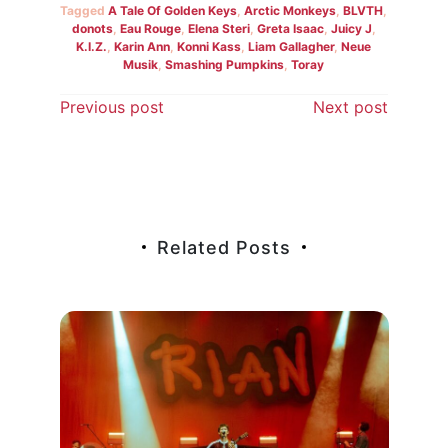
Tagged
A Tale Of Golden Keys
,
Arctic Monkeys
,
BLVTH
,
donots
,
Eau Rouge
,
Elena Steri
,
Greta Isaac
,
Juicy J
,
K.I.Z.
,
Karin Ann
,
Konni Kass
,
Liam Gallagher
,
Neue
Musik
,
Smashing Pumpkins
,
Toray
Beitragsnavigation
Previous post
Next post
Related Posts
Gehö