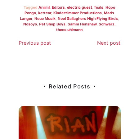
Tagged
Aniiml
,
Editors
,
electric guest
,
foals
,
Hopo
Pongo
,
kettcar
,
Kinderzimmer Productions
,
Mads
Langer
,
Neue Musik
,
Noel Gallaghers High Flying Birds
,
Nosoyo
,
Pet Shop Boys
,
Samm Henshaw
,
Schwarz
,
thees uhlmann
Beitragsnavigation
Previous post
Next post
Related Posts