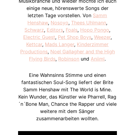
Musikbranche und wieder möchte ich euch
einige neue, hörenswerte Songs der
letzten Tage vorstellen. Von
Samm
Henshaw
,
Nosoyo
,
Thees Uhlmann
,
Schwarz
,
Editors
,
Foals
,
Hopo Pongo
,
Electric Guest
,
Pet Shop Boys
,
Weezer
,
Kettcar
,
Mads Langer
,
Kinderzimmer
Productions
,
Noel Gallagher and the High
Flying Birds
,
Robinson
und
Aniiml
.
Eine Wahnsinns Stimme und einen
fantastischen Soul-Song liefert der Brite
Samm Henshaw mit The World is Mine.
Kein Wunder, das Künstler wie Pharrell, Rag
´n´Bone Man, Chance the Rapper und viele
weitere mit dem Sänger
zusammenarbeiten wollten.