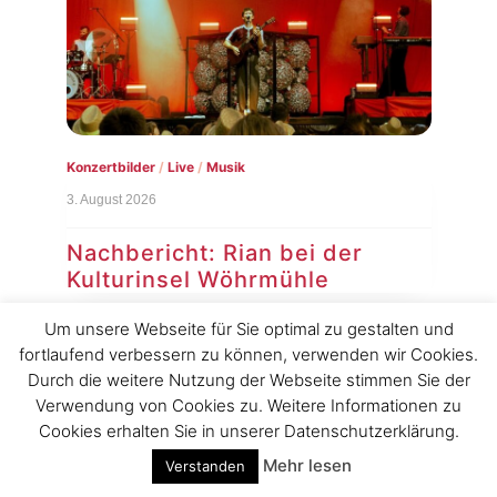
Gehö
7. Au
Ne
Co
Konzertbilder
/
Live
/
Musik
3. August 2026
Nachbericht: Rian bei der
R
Kulturinsel Wöhrmühle
dem
rger
Hurra, der Partyretter Rian war am 23. Juli
Um unsere Webseite für Sie optimal zu gestalten und
31.
bei der Kulturinsel Wöhrmühle und hat aus
fortlaufend verbessern zu können, verwenden wir Cookies.
seiner größten Open Air Show in
Durch die weitere Nutzung der Webseite stimmen Sie der
Deutschland […]
Verwendung von Cookies zu. Weitere Informationen zu
Cookies erhalten Sie in unserer Datenschutzerklärung.
Read More
Mehr lesen
Verstanden