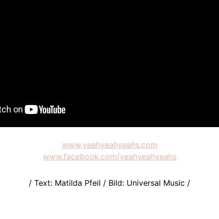
www.yeahyeahyeahs.com
www.facebook.com/yeahyeahyeahs
/ Text: Matilda Pfeil / Bild: Universal Music /