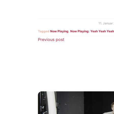
11. Januar
Tagged
Now Playing
,
Now Playing: Yeah Yeah Yeah
Beitragsnavigatio
Previous post