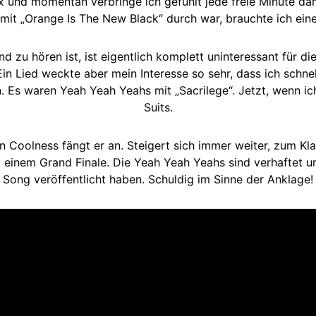
ix und momentan verbringe ich gefühlt jede freie Minute dam
mit „Orange Is The New Black“ durch war, brauchte ich eine 
d zu hören ist, ist eigentlich komplett uninteressant für die
. Ein Lied weckte aber mein Interesse so sehr, dass ich sc
. Es waren Yeah Yeah Yeahs mit „Sacrilege“. Jetzt, wenn ic
Suits.
on Coolness fängt er an. Steigert sich immer weiter, zum Kl
it einem Grand Finale. Die Yeah Yeah Yeahs sind verhaftet 
Song veröffentlicht haben. Schuldig im Sinne der Anklage!