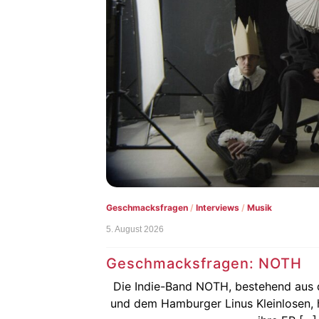
Konzertbilder
/
Live
/
Musik
3. August 2026
Nachbericht: Rian bei der Ku
Wöhrmühle
r Luis Schwamm
m, am 31. Juli,
Hurra, der Partyretter Rian war am 23