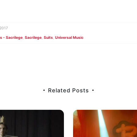
 2017
s - Sacrilege
,
Sacrilege
,
Suits
,
Universal Music
n
Related Posts