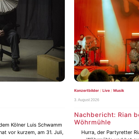
Live
/
Musik
1. August 2026
lturinsel
Vorbericht: Taubert
Der Festivalsommer ist n
. Juli bei der Kulturinsel
natürlich auch dieses Jahr