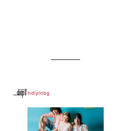
hdiylnbg