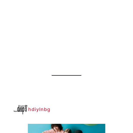
hdiylnbg