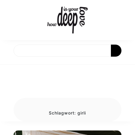
Skip
to
content
Schlagwort:
girli