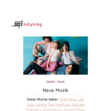
hdiylnbg