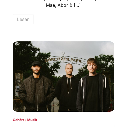
Mae, Abor & […]
Lesen
Gehört
/
Musik